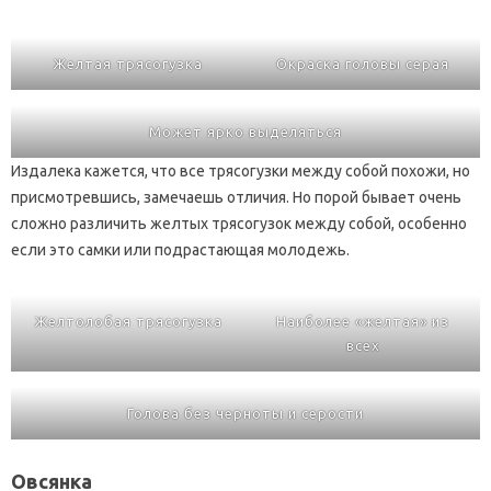
Желтая трясогузка
Окраска головы серая
Может ярко выделяться
Издалека кажется, что все трясогузки между собой похожи, но
присмотревшись, замечаешь отличия. Но порой бывает очень
сложно различить желтых трясогузок между собой, особенно
если это самки или подрастающая молодежь.
Желтолобая трясогузка
Наиболее «желтая» из
всех
Голова без черноты и серости
Овсянка