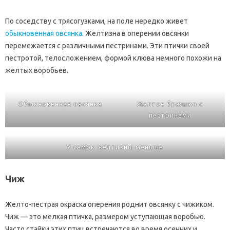
По соседству с трясогузками, на поле нередко живет
обыкновенная овсянка
. Желтизна в оперении овсянки
перемежается с различными пестринами. Эти птички своей
пестротой, телосложением, формой клюва немного похожи на
желтых воробьев.
Обыкновенная овсянка
Желтое брюшко с
пестринами
У самок желтизны меньше
Чиж
Желто-пестрая окраска оперения роднит овсянку с чижиком.
Чиж — это мелкая птичка, размером уступающая воробью.
Часто стайки этих птиц встречаются во время осенних и