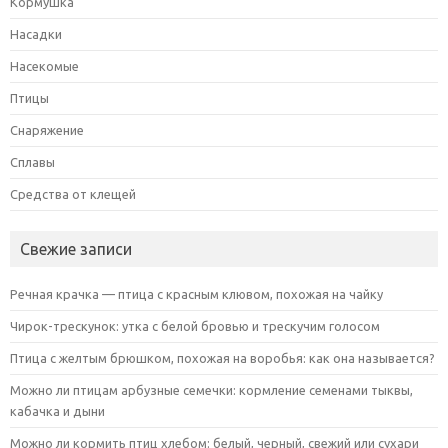
Кормушка
Насадки
Насекомые
Птицы
Снаряжение
Сплавы
Средства от клещей
Свежие записи
Речная крачка — птица с красным клювом, похожая на чайку
Чирок-трескунок: утка с белой бровью и трескучим голосом
Птица с желтым брюшком, похожая на воробья: как она называется?
Можно ли птицам арбузные семечки: кормление семенами тыквы,
кабачка и дыни
Можно ли кормить птиц хлебом: белый, черный, свежий или сухари