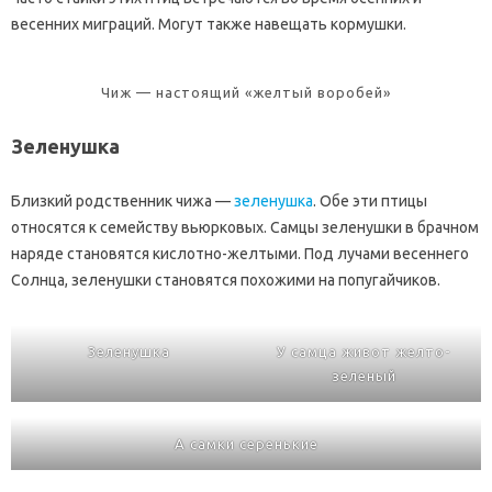
весенних миграций. Могут также навещать кормушки.
Чиж — настоящий «желтый воробей»
Зеленушка
Близкий родственник чижа —
зеленушка
. Обе эти птицы
относятся к семейству вьюрковых. Самцы зеленушки в брачном
наряде становятся кислотно-желтыми. Под лучами весеннего
Солнца, зеленушки становятся похожими на попугайчиков.
Зеленушка
У самца живот желто-
зеленый
А самки серенькие