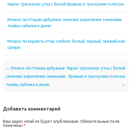
Чирок-трескунок: утка с белой бровью и трескучим голосом
Можно ли птицам арбузные семечки: кормление семенами
тыквы, кабачка и дыни
Можно ли кормить птиц хлебом: белый, черный, свежий или
сухари
Почтовая навигация
←
Можно ли птицам арбузные
Чирок-трескунок: утка с белой
семечки: кормление семенами
бровью и трескучим голосом
тыквы, кабачка и дыни
→
Добавить комментарий
Ваш адрес email не будет опубликован.
Обязательные поля
помечены
*