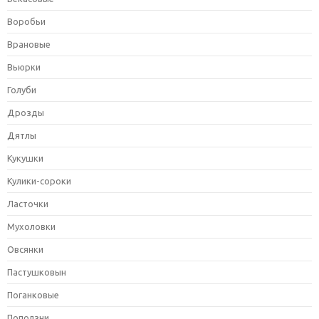
Воробьи
Врановые
Вьюрки
Голуби
Дрозды
Дятлы
Кукушки
Кулики-сороки
Ласточки
Мухоловки
Овсянки
Пастушковын
Поганковые
Поползни