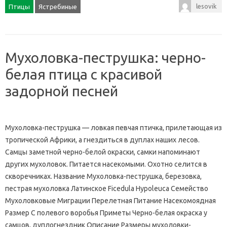
lesovik
Птицы
Ястребиные
Мухоловка-пеструшка: черно-
белая птица с красивой
задорной песней
Мухоловка-пеструшка — ловкая певчая птичка, прилетающая из
тропической Африки, а гнездиться в дуплах наших лесов.
Самцы заметной черно-белой окраски, самки напоминают
других мухоловок. Питается насекомыми. Охотно селится в
скворечниках. Название Мухоловка-пеструшка, березовка,
пестрая мухоловка Латинское Ficedula Hypoleuca Семейство
Мухоловковые Миграции Перелетная Питание Насекомоядная
Размер С полевого воробья Приметы Черно-белая окраска у
самцов, дуплогнездник Описание Размеры мухоловки-