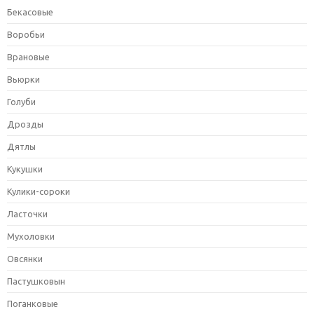
Бекасовые
Воробьи
Врановые
Вьюрки
Голуби
Дрозды
Дятлы
Кукушки
Кулики-сороки
Ласточки
Мухоловки
Овсянки
Пастушковын
Поганковые