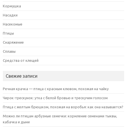
Кормушка
Насадки
Насекомые
Птицы
Снаряжение
Сплавы
Средства от клещей
Свежие записи
Речная крачка — птица с красным клювом, похожая на чайку
Чирок-трескунок: утка с белой бровью и трескучим голосом
Птица с желтым брюшком, похожая на воробья: как она называется?
Можно ли птицам арбузные семечки: кормление семенами тыквы,
кабачка и дыни