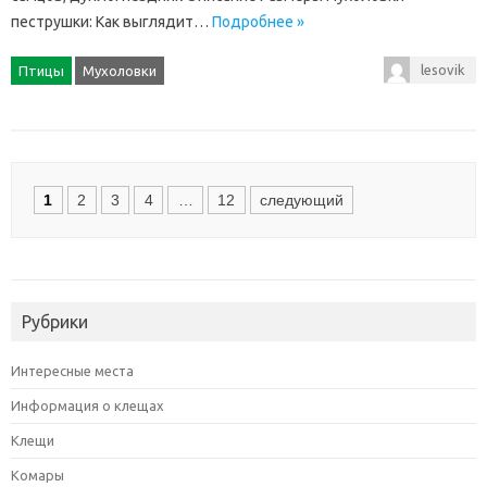
пеструшки: Как выглядит…
Подробнее »
lesovik
Птицы
Мухоловки
Posts
1
2
3
4
…
12
следующий
navigation
Рубрики
Интересные места
Информация о клещах
Клещи
Комары