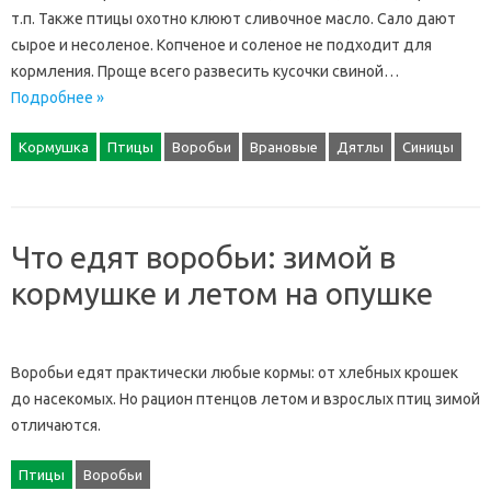
т.п. Также птицы охотно клюют сливочное масло. Сало дают
сырое и несоленое. Копченое и соленое не подходит для
кормления. Проще всего развесить кусочки свиной…
Подробнее »
Кормушка
Птицы
Воробьи
Врановые
Дятлы
Синицы
Что едят воробьи: зимой в
кормушке и летом на опушке
Воробьи едят практически любые кормы: от хлебных крошек
до насекомых. Но рацион птенцов летом и взрослых птиц зимой
отличаются.
Птицы
Воробьи