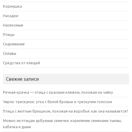
Кормушка
Насадки
Насекомые
Птицы
Снаряжение
Сплавы
Средства от клещей
Свежие записи
Речная крачка — птица с красным клювом, похожая на чайку
Чирок-трескунок: утка с белой бровью и трескучим голосом
Птица с желтым брюшком, похожая на воробья: как она называется?
Можно ли птицам арбузные семечки: кормление семенами тыквы,
кабачка и дыни