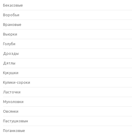
Бекасовые
Воробьи
Врановые
Вьюрки
Голуби
Дрозды
Дятлы
Кукушки
Кулики-сороки
Ласточки
Мухоловки
Овсянки
Пастушковын
Поганковые