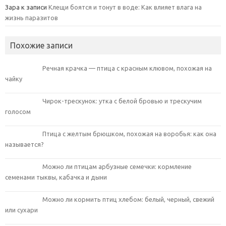
Зара
к записи
Клещи боятся и тонут в воде: Как влияет влага на
жизнь паразитов
Похожие записи
Речная крачка — птица с красным клювом, похожая на
чайку
Чирок-трескунок: утка с белой бровью и трескучим
голосом
Птица с желтым брюшком, похожая на воробья: как она
называется?
Можно ли птицам арбузные семечки: кормление
семенами тыквы, кабачка и дыни
Можно ли кормить птиц хлебом: белый, черный, свежий
или сухари