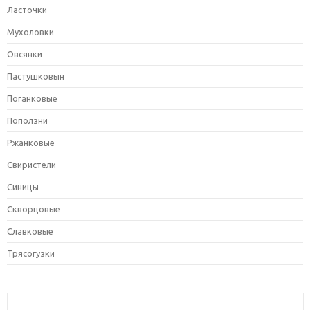
Ласточки
Мухоловки
Овсянки
Пастушковын
Поганковые
Поползни
Ржанковые
Свиристели
Синицы
Скворцовые
Славковые
Трясогузки