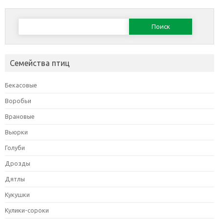
Найти:
Семейства птиц
Бекасовые
Воробьи
Врановые
Вьюрки
Голуби
Дрозды
Дятлы
Кукушки
Кулики-сороки