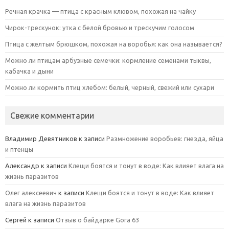
Речная крачка — птица с красным клювом, похожая на чайку
Чирок-трескунок: утка с белой бровью и трескучим голосом
Птица с желтым брюшком, похожая на воробья: как она называется?
Можно ли птицам арбузные семечки: кормление семенами тыквы,
кабачка и дыни
Можно ли кормить птиц хлебом: белый, черный, свежий или сухари
Свежие комментарии
Владимир Девятников
к записи
Размножение воробьев: гнезда, яйца
и птенцы
Александр
к записи
Клещи боятся и тонут в воде: Как влияет влага на
жизнь паразитов
Олег алексеевич
к записи
Клещи боятся и тонут в воде: Как влияет
влага на жизнь паразитов
Сергей
к записи
Отзыв о байдарке Gora 63