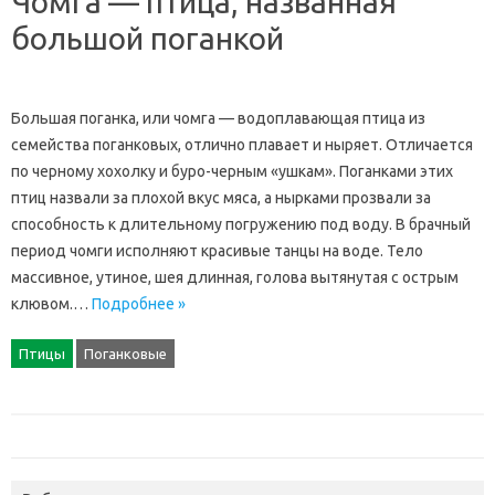
Чомга — птица, названная
большой поганкой
Большая поганка, или чомга — водоплавающая птица из
семейства поганковых, отлично плавает и ныряет. Отличается
по черному хохолку и буро-черным «ушкам». Поганками этих
птиц назвали за плохой вкус мяса, а нырками прозвали за
способность к длительному погружению под воду. В брачный
период чомги исполняют красивые танцы на воде. Тело
массивное, утиное, шея длинная, голова вытянутая с острым
клювом.…
Подробнее »
Птицы
Поганковые