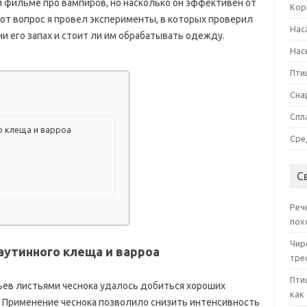
 фильме про вампиров, но насколько он эффективен от
Кор
тот вопрос я провел эксперименты, в которых проверил
Нас
ни его запах и стоит ли им обрабатывать одежду.
Нас
Пти
Сна
Спл
о клеща и варроа
Сре
С
Реч
пох
Чир
аутинного клеща и варроа
тре
Пти
льев листьями чеснока удалось добиться хороших
как
. Применение чеснока позволило снизить интенсивность