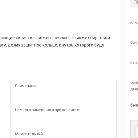
П
клю
вающие свойства свежего чеснока, а также спиртовой
бро
магу, делая защитное кольцо, внутрь которого буду
на 
сем
Примечание
дын
бел
Немного замешкался при контакте
Медлительный