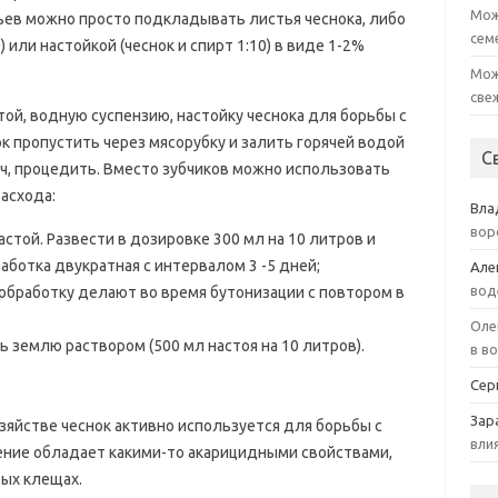
Мож
льев можно просто подкладывать листья чеснока, либо
сем
 или настойкой (чеснок и спирт 1:10) в виде 1-2%
Мож
све
той, водную суспензию, настойку чеснока для борьбы с
к пропустить через мясорубку и залить горячей водой
С
48 ч, процедить. Вместо зубчиков можно использовать
расхода:
Вла
вор
стой. Развести в дозировке 300 мл на 10 литров и
ботка двукратная с интервалом 3 -5 дней;
Але
вод
обработку делают во время бутонизации с повтором в
Оле
 землю раствором (500 мл настоя на 10 литров).
в в
Сер
Зар
озяйстве чеснок активно используется для борьбы с
вли
ение обладает какими-то акарицидными свойствами,
вых клещах.