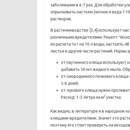
заболевания в 6-7 раз. Для обработки у
опрыскивать настоем (чеснок и вода 1:10)
растворов.
В растениеводстве [2,4] используют нас
различными вредителями. Рецепт: Чесно
из расчета 1к г на 10 л воды, настоять 
листья и другие части растений. Нормы 
от паутинного клеща используют на
добавить 50 мл жидкого мыла. Обра
от смородинного почкового клеща 
5-6 дней;
от лукового клеща нужно проливать
2
Расход: 1-3 литра на м
участка.
Как видно, в литературе и в народном х
клещами-вредителями. Значит это раст
поэтому его стоит проверить на иксодо