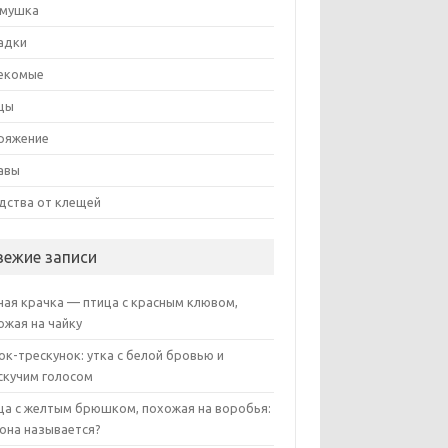
мушка
адки
екомые
цы
ряжение
авы
дства от клещей
вежие записи
ная крачка — птица с красным клювом,
ожая на чайку
ок-трескунок: утка с белой бровью и
скучим голосом
ца с желтым брюшком, похожая на воробья:
 она называется?