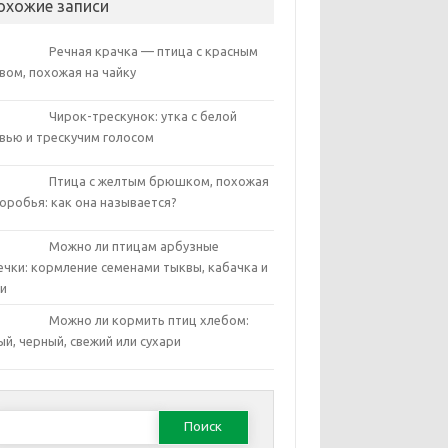
охожие записи
Речная крачка — птица с красным
вом, похожая на чайку
Чирок-трескунок: утка с белой
вью и трескучим голосом
Птица с желтым брюшком, похожая
воробья: как она называется?
Можно ли птицам арбузные
ечки: кормление семенами тыквы, кабачка и
и
Можно ли кормить птиц хлебом:
ый, черный, свежий или сухари
Найти: