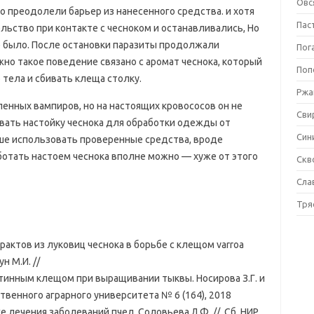
Овс
о преодолели барьер из нанесенного средства. и хотя
Пас
ство при контакте с чесноком и останавливались, Но
е было. После остановки паразиты продолжали
Пог
но такое поведение связано с аромат чеснока, который
Поп
тела и сбивать клеща столку.
Ржа
ленных вампиров, но на настоящих кровососов он не
Сви
вать настойку чеснока для обработки одежды от
Син
ше использовать проверенные средства, вроде
аботать настоем чеснока вполне можно — хуже от этого
Скв
Сла
Тря
актов из луковиц чеснока в борьбе с клещом varroa
н М.И. //
утинным клещом при выращивании тыквы. Носирова З.Г. и
ственного аграрного университета № 6 (164), 2018
 лечения заболеваний пчел. Соловьева Л.Ф. // Сб. НИР