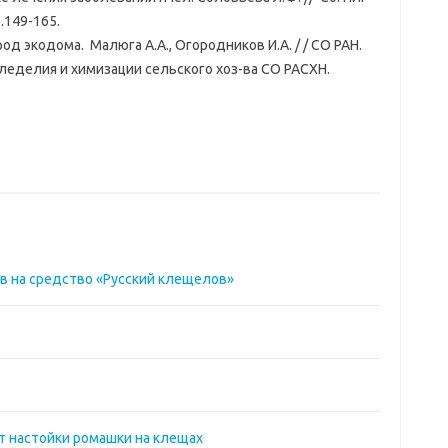
.149-165.
д экодома. Малюга А.А., Огородников И.А. / / СО РАН.
леделия и химизации сельского хоз-ва СО РАСХН. 
в на средство «Русский клещелов»
т настойки ромашки на клещах