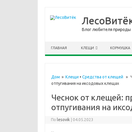
ЛесоВитё
Блог любителя природы
перейти к содержанию
ГЛАВНАЯ
КЛЕЩИ
КОРМУШКА
Дом
»
Клещи
•
Средства от клещей
» Ч
отпугивания на иксодовых клещах
Чеснок от клещей: 
отпугивания на икс
По
lesovik
|
04.05.2023