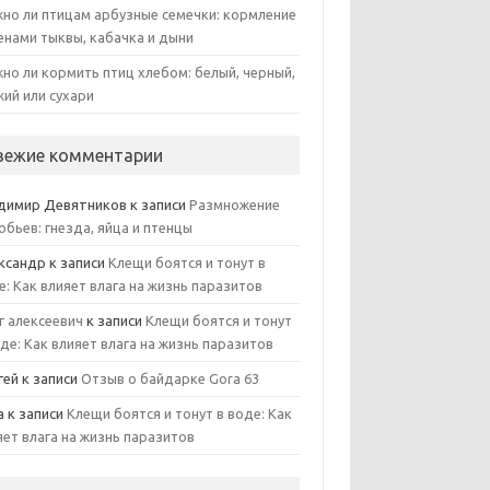
но ли птицам арбузные семечки: кормление
енами тыквы, кабачка и дыни
но ли кормить птиц хлебом: белый, черный,
жий или сухари
вежие комментарии
димир Девятников
к записи
Размножение
обьев: гнезда, яйца и птенцы
ксандр
к записи
Клещи боятся и тонут в
е: Как влияет влага на жизнь паразитов
г алексеевич
к записи
Клещи боятся и тонут
оде: Как влияет влага на жизнь паразитов
гей
к записи
Отзыв о байдарке Gora 63
а
к записи
Клещи боятся и тонут в воде: Как
яет влага на жизнь паразитов