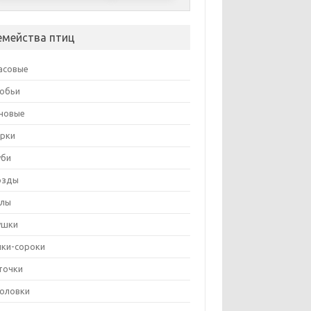
емейства птиц
асовые
обьи
новые
рки
уби
озды
лы
ушки
ики-сороки
точки
оловки