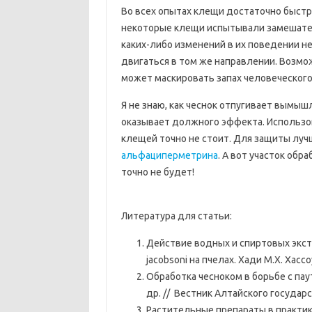
Во всех опытах клещи достаточно быстр
некоторые клещи испытывали замешатель
каких-либо изменений в их поведении н
двигаться в том же направлении. Возмож
может маскировать запах человеческого 
Я не знаю, как чеснок отпугивает вымыш
оказывает должного эффекта. Использо
клещей точно не стоит. Для защиты луч
альфациперметрина
. А вот участок обр
точно не будет!
Литература для статьи:
Действие водных и спиртовых экстр
jacobsoni на пчелах. Хади М.Х. Хассоу
Обработка чесноком в борьбе с па
др. // Вестник Алтайского государ
Растительные препараты в практике