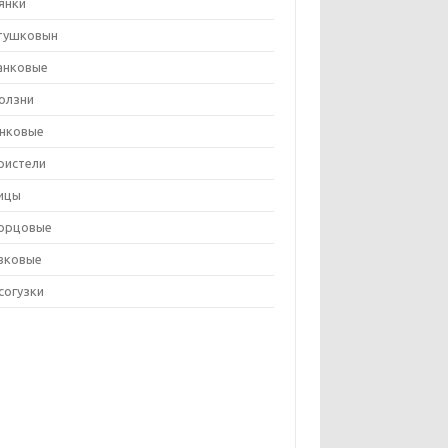
янки
тушковын
анковые
олзни
нковые
ристели
ицы
орцовые
вковые
согузки