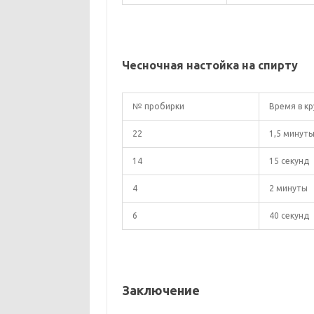
Чесночная настойка на спирту
№ пробирки
Время в кр
22
1,5 минут
14
15 секунд
4
2 минуты
6
40 секунд
Заключение