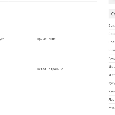
С
Бек
Вор
уге
Примечание
Вра
ы
Вью
Гол
Др
Встал на границе
Дят
Кук
Кул
Лас
Мух