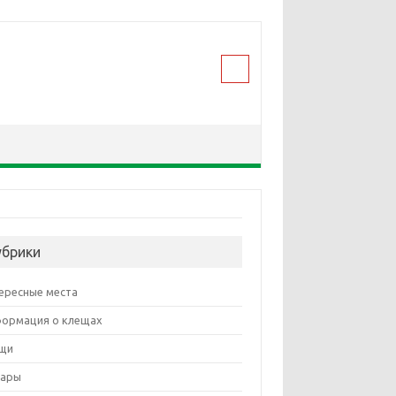
убрики
ересные места
ормация о клещах
щи
ары