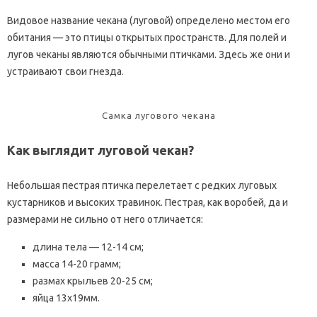
Видовое название чекана (луговой) определено местом его
обитания — это птицы открытых пространств. Для полей и
лугов чеканы являются обычными птичками. Здесь же они и
устраивают свои гнезда.
Самка лугового чекана
Как выглядит луговой чекан?
Небольшая пестрая птичка перелетает с редких луговых
кустарников и высоких травинок. Пестрая, как воробей, да и
размерами не сильно от него отличается:
длина тела — 12-14 см;
масса 14-20 грамм;
размах крыльев 20-25 см;
яйца 13х19мм.