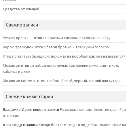
Средства от клещей
Свежие записи
Речная крачка — птица с красным клювом, похожая на чайку
Чирок-трескунок: утка с белой бровью и трескучим голосом
Птица с желтым брюшком, похожая на воробья: как она называется?
Можно ли птицам арбузные семечки: кормление семенами тыквы,
кабачка и дыни
Можно ли кормить птиц хлебом: белый, черный, свежий или сухари
Свежие комментарии
Владимир Девятников
к записи
Размножение воробьев: гнезда, яйца
и птенцы
Александр
к записи
Клещи боятся и тонут в воде: Как влияет влага на