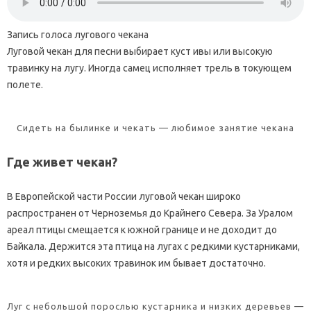
Запись голоса лугового чекана
Луговой чекан для песни выбирает куст ивы или высокую
травинку на лугу. Иногда самец исполняет трель в токующем
полете.
Сидеть на былинке и чекать — любимое занятие чекана
Где живет чекан?
В Европейской части России луговой чекан широко
распространен от Черноземья до Крайнего Севера. За Уралом
ареал птицы смещается к южной границе и не доходит до
Байкала. Держится эта птица на лугах с редкими кустарниками,
хотя и редких высоких травинок им бывает достаточно.
Луг с небольшой порослью кустарника и низких деревьев —