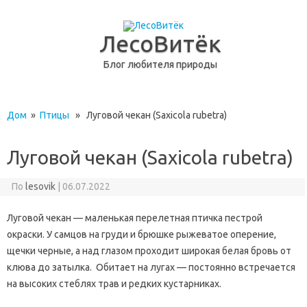
ЛесоВитёк
Блог любителя природы
перейти к содержанию
Дом
»
Птицы
» Луговой чекан (Saxicola rubetra)
Луговой чекан (Saxicola rubetra)
По
lesovik
|
06.07.2022
Луговой чекан — маленькая перелетная птичка пестрой
окраски. У самцов на груди и брюшке рыжеватое оперение,
щечки черные, а над глазом проходит широкая белая бровь от
клюва до затылка. Обитает на лугах — постоянно встречается
на высоких стеблях трав и редких кустарниках.