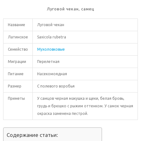
Луговой чекан, самец
Название
Луговой чекан
Латинское
Saxicola rubetra
Семейство
Мухоловковые
Миграции
Перелетная
Питание
Насекомоядная
Размер
С полевого воробья
Приметы
У самцов черная макушка и щеки, белая бровь,
грудь и брюшко с рыжим оттенком. У самок черная
окраска заменена пестрой.
Содержание статьи: