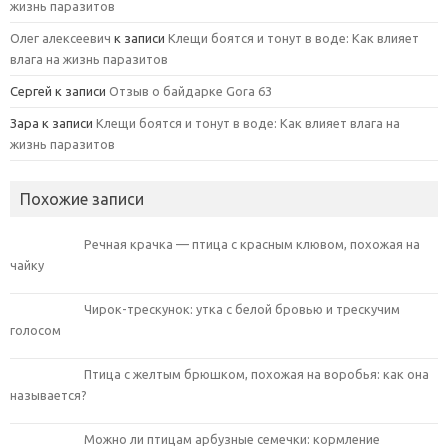
жизнь паразитов
Олег алексеевич
к записи
Клещи боятся и тонут в воде: Как влияет
влага на жизнь паразитов
Сергей
к записи
Отзыв о байдарке Gora 63
Зара
к записи
Клещи боятся и тонут в воде: Как влияет влага на
жизнь паразитов
Похожие записи
Речная крачка — птица с красным клювом, похожая на
чайку
Чирок-трескунок: утка с белой бровью и трескучим
голосом
Птица с желтым брюшком, похожая на воробья: как она
называется?
Можно ли птицам арбузные семечки: кормление