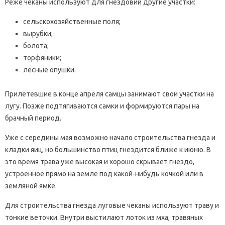
Реже чеканы используют для гнездовий другие участки:
сельскохозяйственные поля;
вырубки;
болота;
торфяники;
лесные опушки.
Прилетевшие в конце апреля самцы занимают свои участки на
лугу. Позже подтягиваются самки и формируются пары на
брачный период.
Уже с середины мая возможно начало строительства гнезда и
кладки яиц, но большинство птиц гнездится ближе к июню. В
это время трава уже высокая и хорошо скрывает гнездо,
устроенное прямо на земле под какой-нибудь кочкой или в
земляной ямке.
Для строительства гнезда луговые чеканы используют траву и
тонкие веточки. Внутри выстилают лоток из мха, травяных