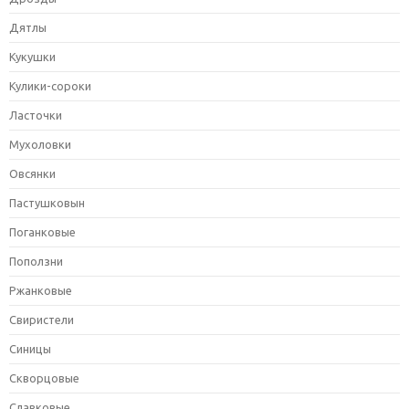
Дятлы
Кукушки
Кулики-сороки
Ласточки
Мухоловки
Овсянки
Пастушковын
Поганковые
Поползни
Ржанковые
Свиристели
Синицы
Скворцовые
Славковые