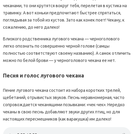
чеканами, то они крутятся вокруг тебя, перелетая в кустика на
травинку. А вот коньки предпочитают быстрее спрятаться,
поглядывая за тобой из кустов. Зато как конек поет! Чекану, к
сожалению, до него далеко!
Близкого родственника лугового чекана — черноголового
легко опознать по совершенно черной голове (самцы
полностью соответствуют своему названию). А самок отличить
можно по белой брови — у черноголового чекана ее нет.
Песня и голос лугового чекана
Пение лугового чекана состоит из набора коротких трелей,
щебетаний, отрывистых звуков. Песнь неравномерная, часто
сопровождается чеканящими позывками: «чек-чек». Нередко
чеканы в свою песнь добавляют звуки других птиц, но для
настоящих пересмешников (как варакушка) им далеко!