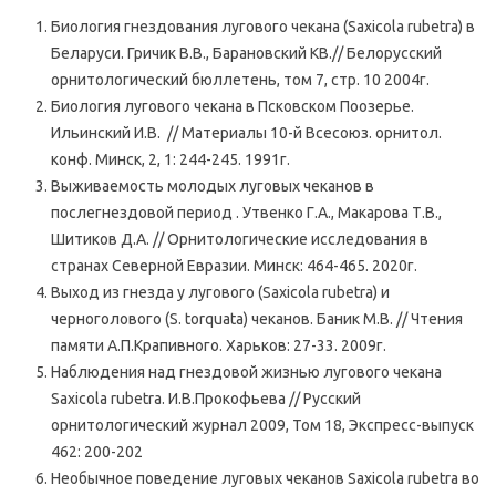
Биология гнездования лугового чекана (Saxicola rubetra) в
Беларуси. Гричик В.В., Барановский КВ.// Белорусский
орнитологический бюллетень, том 7, стр. 10 2004г.
Биология лугового чекана в Псковском Поозерье.
Ильинский И.В. // Материалы 10-й Всесоюз. орнитол.
конф. Минск, 2, 1: 244-245. 1991г.
Выживаемость молодых луговых чеканов в
послегнездовой период . Утвенко Г.А., Макарова Т.В.,
Шитиков Д.А. // Орнитологические исследования в
странах Северной Евразии. Минск: 464-465. 2020г.
Выход из гнезда у лугового (Saxicola rubetra) и
черноголового (S. torquata) чеканов. Баник М.В. // Чтения
памяти А.П.Крапивного. Харьков: 27-33. 2009г.
Наблюдения над гнездовой жизнью лугового чекана
Saxicola rubetra. И.В.Прокофьева // Русский
орнитологический журнал 2009, Том 18, Экспресс-выпуск
462: 200-202
Необычное поведение луговых чеканов Saxicola rubetra во