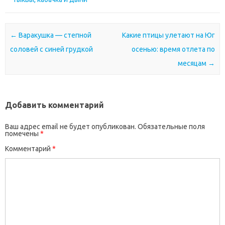
Почтовая навигация
←
Варакушка — степной
Какие птицы улетают на Юг
соловей с синей грудкой
осенью: время отлета по
месяцам
→
Добавить комментарий
Ваш адрес email не будет опубликован.
Обязательные поля
помечены
*
Комментарий
*