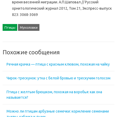
время весенней миграции. А.П.Шаповал // Русский
орнитологический журнал 2012, Том 21, Экспресс-выпуск
823: 3068-3069
Птицы
Мухоловки
Похожие сообщения
Речная крачка — птица с красным клювом, похожая на чайку
Чирок-трескунок: утка с белой бровью и трескучим голосом
Птица с желтым брюшком, похожая на воробья: как она
называется?
Можно ли птицам арбузные семечки: кормление семенами
тыквы, кабачка и дыни